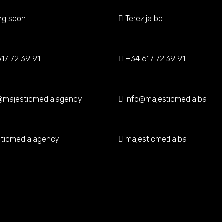
g soon...
Terezija bb
17 72 39 91
+34 617 72 39 91
@majesticmedia.agency
info@majesticmedia.ba
ticmedia.agency
majesticmedia.ba