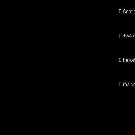
Comin
+34 6
hello
majes