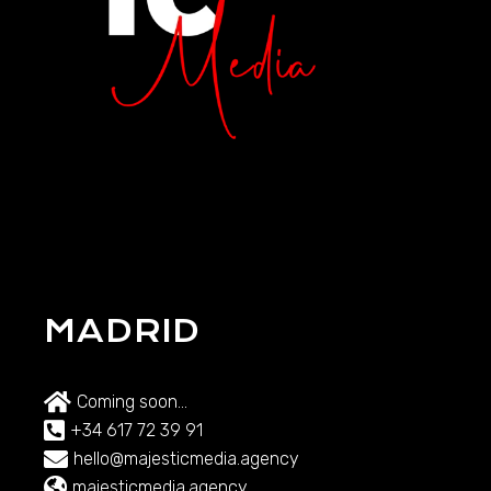
MADRID
Coming soon...
+34 617 72 39 91
hello@majesticmedia.agency
majesticmedia.agency